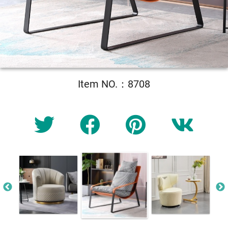
Item NO.：8708