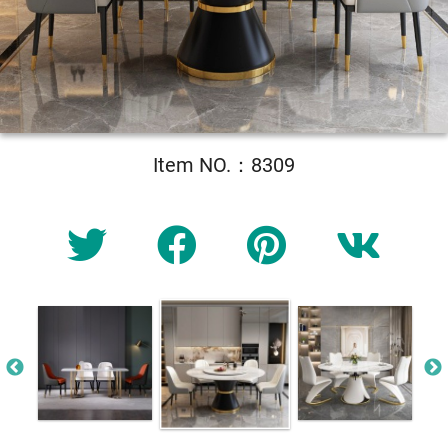
Item NO.：8309